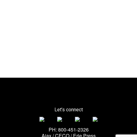
Let’s connect
PH: 800-451-2326
Ajax / CECO / Erie Press